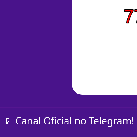
📱 Canal Oficial no Telegram!