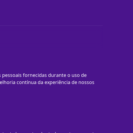
 pessoais fornecidas durante o uso de
elhoria contínua da experiência de nossos