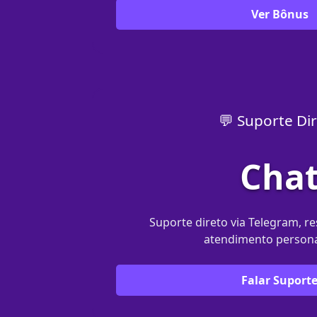
Ver Bônus
💬 Suporte Di
Cha
Suporte direto via Telegram, r
atendimento persona
Falar Suport