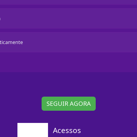
a
aticamente
SEGUIR AGORA
Acessos