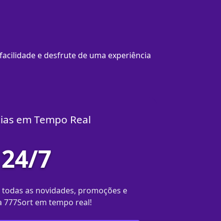
acilidade e desfrute de uma experiência
cias em Tempo Real
24/7
e todas as novidades, promoções e
a 777Sort em tempo real!