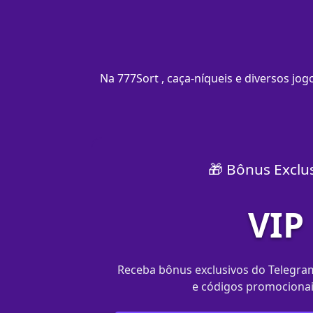
Na 777Sort , caça-níqueis e diversos j
🎁 Bônus Exclu
VIP
Receba bônus exclusivos do Telegra
e códigos promocionai