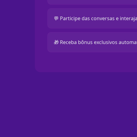
💬 Participe das conversas e interaj
🎁 Receba bônus exclusivos autom