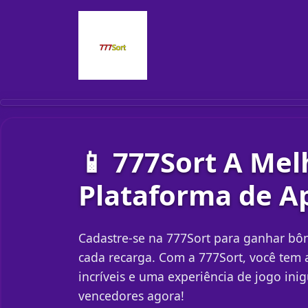
📱 777Sort A Mel
Plataforma de A
Cadastre-se na 777Sort para ganhar bô
cada recarga. Com a 777Sort, você tem
incríveis e uma experiência de jogo inig
vencedores agora!