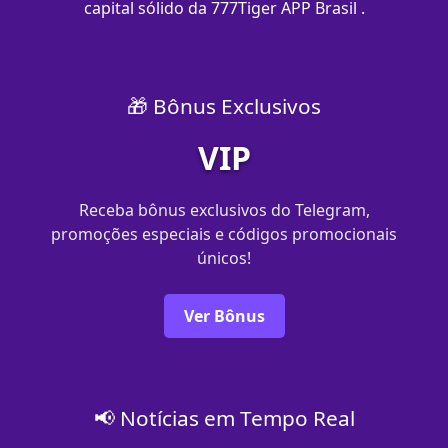
capital sólido da 777Tiger APP Brasil .
🎁 Bônus Exclusivos
VIP
Receba bônus exclusivos do Telegram,
promoções especiais e códigos promocionais
únicos!
Ver Bônus
📢 Notícias em Tempo Real