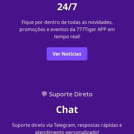
24/7
Fique por dentro de todas as novidades,
promoções e eventos da 777Tiger APP em
tempo real!
Ver Notícias
💬 Suporte Direto
Chat
Suporte direto via Telegram, respostas rápidas e
atendimento personalizado!