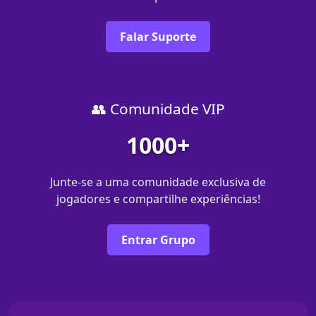
Falar Suporte
👥 Comunidade VIP
1000+
Junte-se a uma comunidade exclusiva de
jogadores e compartilhe experiências!
Entrar Grupo