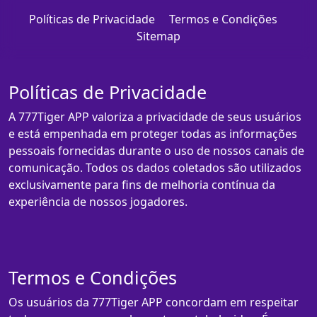
Políticas de Privacidade
Termos e Condições
Sitemap
Políticas de Privacidade
A 777Tiger APP valoriza a privacidade de seus usuários
e está empenhada em proteger todas as informações
pessoais fornecidas durante o uso de nossos canais de
comunicação. Todos os dados coletados são utilizados
exclusivamente para fins de melhoria contínua da
experiência de nossos jogadores.
Termos e Condições
Os usuários da 777Tiger APP concordam em respeitar