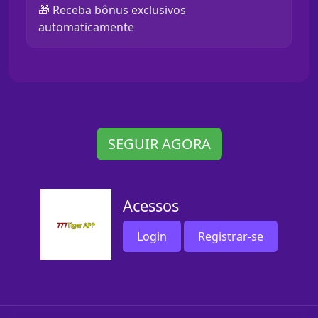
🎁 Receba bônus exclusivos
automaticamente
SEGUIR AGORA
Acessos
Login
Registrar-se