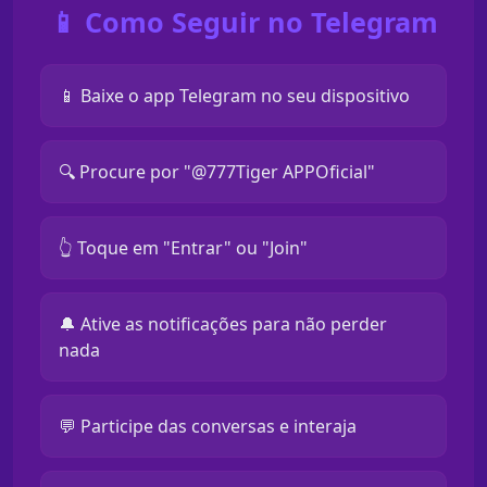
📱 Como Seguir no Telegram
📱 Baixe o app Telegram no seu dispositivo
🔍 Procure por "@777Tiger APPOficial"
👆 Toque em "Entrar" ou "Join"
🔔 Ative as notificações para não perder
nada
💬 Participe das conversas e interaja