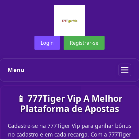
Login
Registrar-se
Menu
📱 777Tiger Vip A Melhor
Plataforma de Apostas
Cadastre-se na 777Tiger Vip para ganhar bônus
no cadastro e em cada recarga. Com a 777Tiger