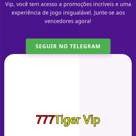
Vip, você tem acesso a promoções incríveis e uma
experiência de jogo inigualável. Junte-se aos
vencedores agora!
SEGUIR NO TELEGRAM