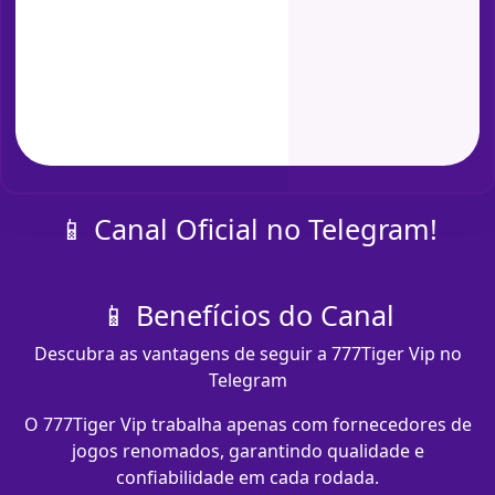
📱 Canal Oficial no Telegram!
📱 Benefícios do Canal
Descubra as vantagens de seguir a 777Tiger Vip no
Telegram
O 777Tiger Vip trabalha apenas com fornecedores de
jogos renomados, garantindo qualidade e
confiabilidade em cada rodada.