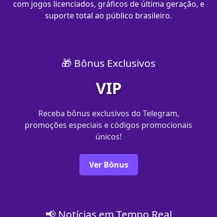
com jogos licenciados, gráficos de última geração, e
suporte total ao público brasileiro.
🎁 Bônus Exclusivos
VIP
Receba bônus exclusivos do Telegram,
promoções especiais e códigos promocionais
únicos!
Ver Bônus
📢 Notícias em Tempo Real