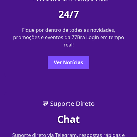
24/7
Fique por dentro de todas as novidades,
promoções e eventos da 77Bra Login em tempo
real!
Ver Notícias
💬 Suporte Direto
Chat
Suporte direto via Telegram, respostas rápidas e