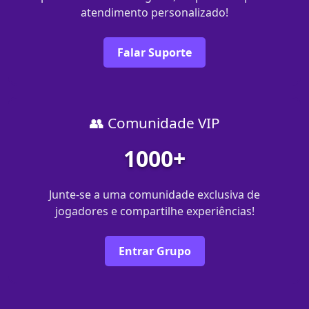
atendimento personalizado!
Falar Suporte
👥 Comunidade VIP
1000+
Junte-se a uma comunidade exclusiva de
jogadores e compartilhe experiências!
Entrar Grupo