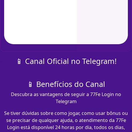
📱 Canal Oficial no Telegram!
📱 Benefícios do Canal
Descubra as vantagens de seguir a 77Fe Login no
Telegram
Se tiver dúvidas sobre como jogar, como usar bônus ou
se precisar de qualquer ajuda, o atendimento da 77Fe
Login está disponível 24 horas por dia, todos os dias,