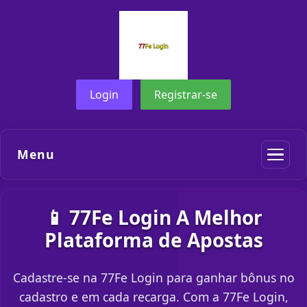
Login
Registrar-se
Menu
📱 77Fe Login A Melhor
Plataforma de Apostas
Cadastre-se na 77Fe Login para ganhar bônus no
cadastro e em cada recarga. Com a 77Fe Login,