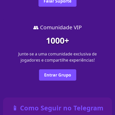
Falar Suporte
👥 Comunidade VIP
1000+
Junte-se a uma comunidade exclusiva de
jogadores e compartilhe experiências!
Entrar Grupo
📱 Como Seguir no Telegram