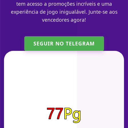
tem acesso a promoções incríveis e uma
experiência de jogo inigualável. Junte-se aos
vencedores agora!
SEGUIR NO TELEGRAM