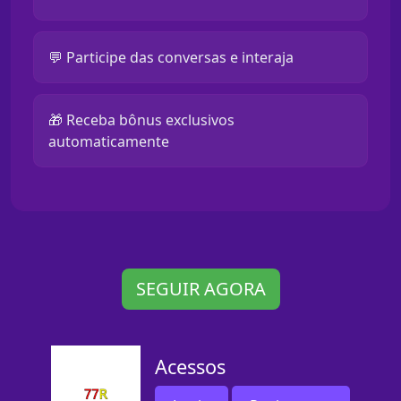
💬 Participe das conversas e interaja
🎁 Receba bônus exclusivos
automaticamente
SEGUIR AGORA
Acessos