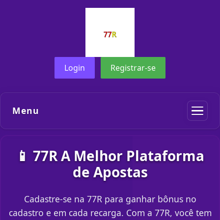
Login
Registrar-se
Menu
📱 77R A Melhor Plataforma
de Apostas
Cadastre-se na 77R para ganhar bônus no
cadastro e em cada recarga. Com a 77R, você tem