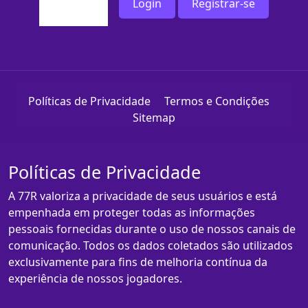
Login
Registrar-se
Políticas de Privacidade
Termos e Condições
Sitemap
Políticas de Privacidade
A 77R valoriza a privacidade de seus usuários e está
empenhada em proteger todas as informações
pessoais fornecidas durante o uso de nossos canais de
comunicação. Todos os dados coletados são utilizados
exclusivamente para fins de melhoria contínua da
experiência de nossos jogadores.