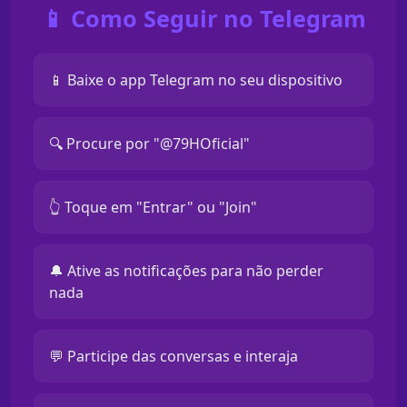
📱 Como Seguir no Telegram
📱 Baixe o app Telegram no seu dispositivo
🔍 Procure por "@79HOficial"
👆 Toque em "Entrar" ou "Join"
🔔 Ative as notificações para não perder
nada
💬 Participe das conversas e interaja